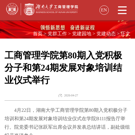
EN
学院概况
首页
>
党群工作
>
党建园地
>
党建动态
>
正文
院长致辞
教育项目
学院简介
工商管理学院第80期入党积极
招生资讯
学院领导
分子和第24期发展对象培训结
师资力量
本科生教育
组织机构
业仪式举行
师资概况
本科生培养
工商管理专业
市场营销专业
学生发展
历史沿革
在职教师
会计学专业
财务管理专业
2026-04-27
学生动态
百年商学
金融与财务系
组织创新与战略系
大数据管理与应用专业
学术科研
4月22日，湖南大学工商管理学院第80期入党积极分子
校园招聘
市场学系
管理科学与商业智能系
信息管理与信息系统专业
电子商务专业
论文
培训和第24期发展对象培训结业仪式在学院B111报告厅举
职业指导
会计学系
国际交流
行。院党委书记张跃军出席会议并发表总结讲话，副处级组
2017
2018
2019
2020
2021
2022
2023
学术学位研究生教育