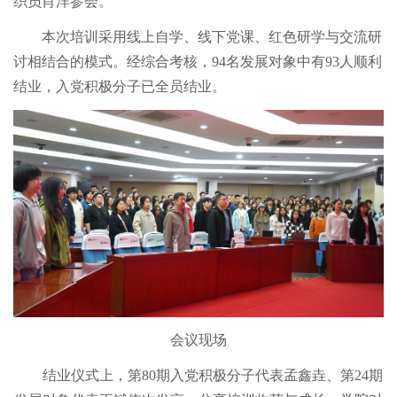
织员肖洋参会。
实习基地
合作院校
人才引进
2024
2025
硕士学位研究生教育
校友中心
本次培训采用线上自学、线下党课、红色研学与交流研
出国（境）交流项目
荣休教师
博士学位研究生教育
著作
讨相结合的模式。经综合考核，94名发展对象中有93人顺利
校友组织
2017
2018
2019
2020
2021
2022
2023
结业，入党积极分子已全员结业。
虚拟商学院
专业学位研究生教育
学院校友分会
MBA校友组织
2024
2025
秒懂商学
工商管理专业学位教育管理中心
EMBA
EMBA校友组织
EE校友组织
党群工作
项目
MBA
会计专业学位教育管理中心
MPAcc
线上课程
学院地方同学会
党建园地
DPAcc
EE
2017
2018
2019
2020
2021
2022
2023
校友风采
智慧工管与数据库
机构设置
通知公告
党建动态
学习园地
2024
2025
博士后科研流动站
智慧工管平台
校友捐赠
党建服务
奖项
通知公告
软件与数据库
捐赠动态
捐赠链接
行政工作
2017
2018
2019
2020
2021
2022
2023
学院公告
校友活动
2024
2025
个人门户
工会工作
教师公告
会议现场
校友名企
工会机构
工会制度
工会风采
研究生公告
结业仪式上，第80期入党积极分子代表孟鑫垚、第24期