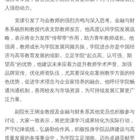
资料下载
本科生公告
入强劲动力。
党课引发了与会教师的强烈共鸣与深入思考。金融与财
务系杨胜刚教授代表支部教师发言。他高度认同学院发展战
略，表示将全力发挥“传帮带”作用，助力青年教师成长。他
强调，教师成长与学院发展同频共振，学院进步亦是中国经
济与高等教育发展的缩影。立足学院“起点高、认可强、期
望高”的优势，他建议未来应着力提升教师学术声誉、加强
品牌宣传、优化师资队伍，尤其要深化在案例教学方面的特
色优势，促进学术理念与企业家培养的融合。他呼吁学院畅
通沟通机制，善用校友与市场资源，为可持续发展汇聚更广
泛力量。
副院长王纲金教授及金融与财务系其他党员也积极参与
讨论，大家一致表示，将把党课学习成果转化为实际行动，
严守纪律底线，弘扬勤俭作风，积极投身学院品牌建设与高
质量发展的各项事业中，为学院立足湖南、迈向卓越贡献坚