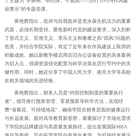
了主题为“学条例、明纪律、守底线——厉行节约与作风建
实习基地
合作院校
人才引进
2024
2025
硕士学位研究生教育
设警示”的专题党课。
校友中心
出国（境）交流项目
荣休教师
博士学位研究生教育
著作
蒋艳辉指出，批评与自我批评是党永葆生机活力的重要
校友组织
2017
2018
2019
2020
2021
2022
2023
武器，必须长期坚持。聚焦新时代党的建设要求，深入剖析
虚拟商学院
专业学位研究生教育
学院校友分会
MBA校友组织
了形式主义、官僚主义、享乐主义和奢靡之风“四风”问题的
2024
2025
秒懂商学
工商管理专业学位教育管理中心
EMBA
EMBA校友组织
EE校友组织
危害，并结合学院实际，肯定了近年来在作风建设上取得的
党群工作
项目
MBA
会计专业学位教育管理中心
MPAcc
线上课程
学院地方同学会
积极成效。她以新教学楼启用后旧办公设备处置的具体案例
党建园地
DPAcc
EE
2017
2018
2019
2020
2021
2022
2023
为切入点，强调资源优化配置与科学决策在厉行节约中的关
校友风采
智慧工管与数据库
键作用。同时，她还分享了中国人民大学、南开大学等高校
机构设置
通知公告
党建动态
学习园地
2024
2025
博士后科研流动站
在相关领域的先进经验。
智慧工管平台
校友捐赠
党建服务
奖项
通知公告
蒋艳辉指出，财务人员是“内部控制制度的重要执行
软件与数据库
捐赠动态
捐赠链接
行政工作
2017
2018
2019
2020
2021
2022
2023
学院公告
者”，倡导推行预算管理、零基预算等科学方法，实现经
校友活动
2024
2025
个人门户
费“省着花、可持续地花”，确保学院在财务层面的健康运行
工会工作
教师公告
与长远发展。面对高等教育新形势，着重探讨了市场化需求
校友名企
工会机构
工会制度
工会风采
研究生公告
下学院的品牌建设与高质量发展路径，提出发展国际MBA
项目等举措，旨在拓宽学院自有资金来源，为可持续发展注