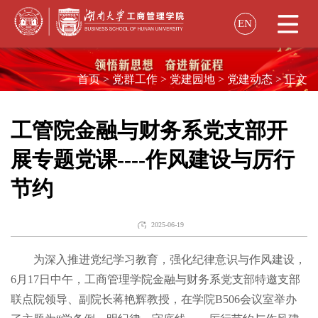
EN
学院概况
首页
>
党群工作
>
党建园地
>
党建动态
>
正文
院长致辞
教育项目
学院简介
工管院金融与财务系党支部开
招生资讯
学院领导
展专题党课----作风建设与厉行
师资力量
本科生教育
组织机构
节约
师资概况
本科生培养
工商管理专业
市场营销专业
学生发展
历史沿革
在职教师
会计学专业
财务管理专业
2025-06-19
学生动态
百年商学
金融与财务系
组织创新与战略系
大数据管理与应用专业
学术科研
为深入推进党纪学习教育，强化纪律意识与作风建设，
校园招聘
市场学系
管理科学与商业智能系
信息管理与信息系统专业
电子商务专业
论文
6月17日中午，工商管理学院金融与财务系党支部特邀支部
职业指导
会计学系
国际交流
联点院领导、副院长蒋艳辉教授，在学院B506会议室举办
2017
2018
2019
2020
2021
2022
2023
学术学位研究生教育